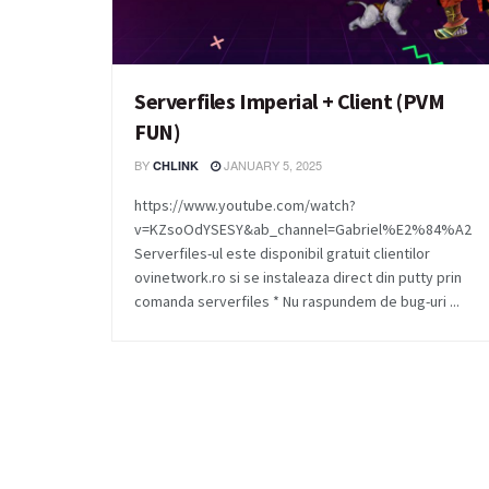
Serverfiles Imperial + Client (PVM
FUN)
BY
JANUARY 5, 2025
CHLINK
https://www.youtube.com/watch?
v=KZsoOdYSESY&ab_channel=Gabriel%E2%84%A2
Serverfiles-ul este disponibil gratuit clientilor
ovinetwork.ro si se instaleaza direct din putty prin
comanda serverfiles * Nu raspundem de bug-uri ...