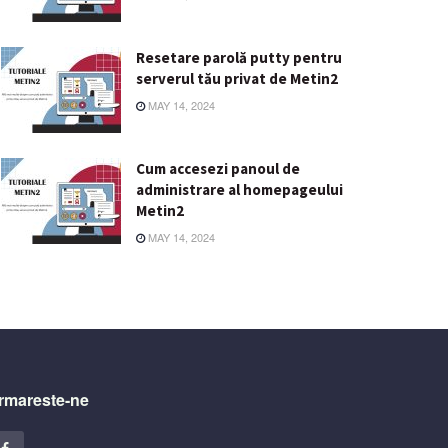
Resetare parolă putty pentru
serverul tău privat de Metin2
MAY 14, 2024
Cum accesezi panoul de
administrare al homepageului
Metin2
MAY 14, 2024
rmareste-ne