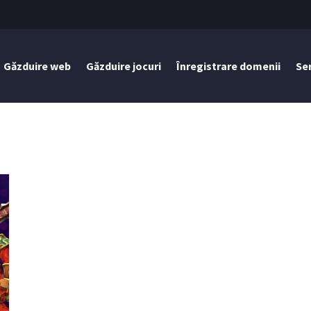
Găzduire web
Găzduire jocuri
Înregistrare domenii
Se