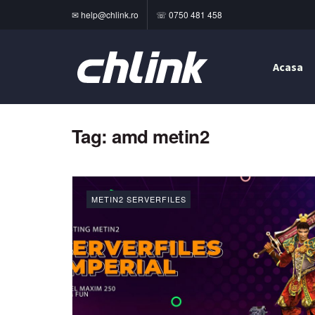
✉ help@chlink.ro
☏ 0750 481 458
Acasa
Tag:
amd metin2
METIN2 SERVERFILES