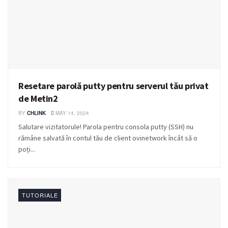
Resetare parolă putty pentru serverul tău privat
de Metin2
BY
CHLINK
MAY 14, 2024
Salutare vizitatorule! Parola pentru consola putty (SSH) nu
rămâne salvată în contul tău de client ovinetwork încât să o
poți...
TUTORIALE