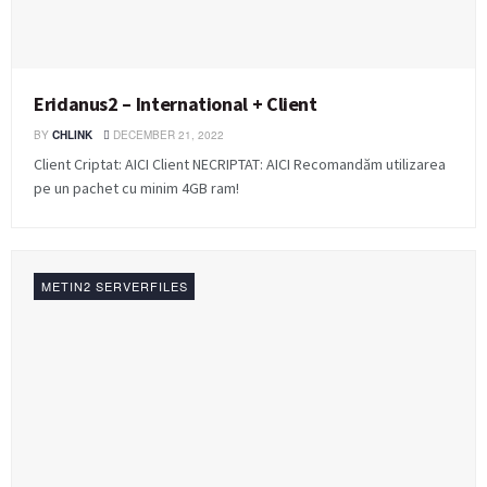
Eridanus2 – International + Client
BY
CHLINK
DECEMBER 21, 2022
Client Criptat: AICI Client NECRIPTAT: AICI Recomandăm utilizarea
pe un pachet cu minim 4GB ram!
METIN2 SERVERFILES