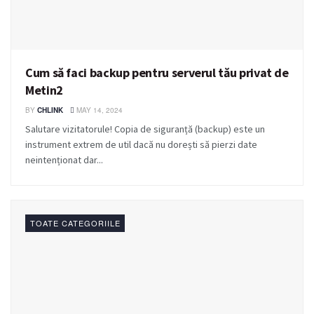
Cum să faci backup pentru serverul tău privat de
Metin2
BY
CHLINK
MAY 14, 2024
Salutare vizitatorule! Copia de siguranță (backup) este un
instrument extrem de util dacă nu dorești să pierzi date
neintenționat dar...
TOATE CATEGORIILE