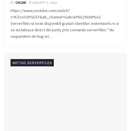
BY
CHLINK
JANUARY 5, 2025
https://www.youtube.com/watch?
v=KZsoOdYSESY&ab_channel=Gabriel%E2%84%A2
Serverfiles-ul este disponibil gratuit clientilor ovinetwork.ro si
se instaleaza direct din putty prin comanda serverfiles * Nu
raspundem de bug-uri...
METIN2 SERVERFILES