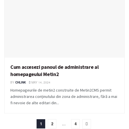
Cum accesezi panoul de administrare al
homepageului Metin2
BY
CHLINK
MAY 14, 2024
Homepageurile de metin2 construite de Metin2CMS permit
administrarea conținutului din zona de administrare, fără a mai
fi nevoie de alte editari din...
1
2
…
4