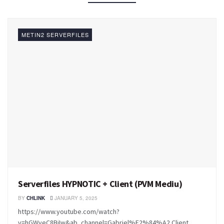
METIN2 SERVERFILES
Serverfiles HYPNOTIC + Client (PVM Mediu)
BY
CHLINK
JANUARY 5, 2025
https://www.youtube.com/watch?
v=hGWveC8BjIw&ab_channel=Gabriel%E2%84%A2 Client