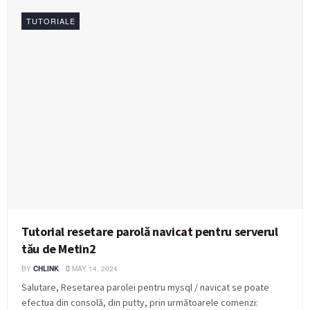
TUTORIALE
Tutorial resetare parolă navicat pentru serverul
tău de Metin2
BY
CHLINK
MAY 14, 2024
Salutare, Resetarea parolei pentru mysql / navicat se poate
efectua din consolă, din putty, prin următoarele comenzi: