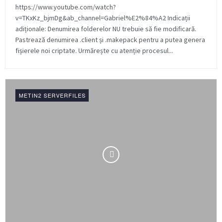
https://www.youtube.com/watch?
v=TKxKz_bjmDg&ab_channel=Gabriel%E2%84%A2 Indicații
adiționale: Denumirea folderelor NU trebuie să fie modificară.
Pastrează denumirea .client și .makepack pentru a putea genera
fișierele noi criptate. Urmărește cu atenție procesul...
METIN2 SERVERFILES